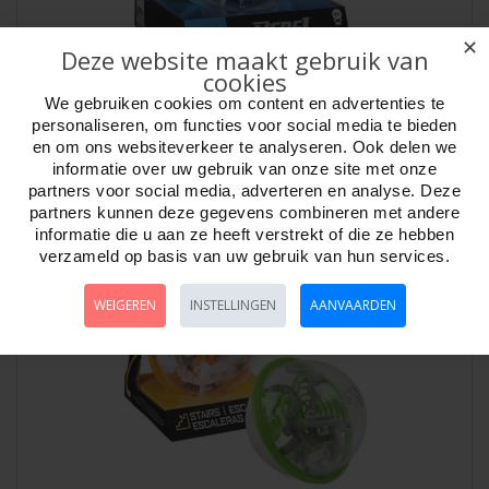
✕
Deze website maakt gebruik van
cookies
Perplexus Rebel 70 hindernissen
We gebruiken cookies om content en advertenties te
personaliseren, om functies voor social media te bieden
Artikelnr:
794631
en om ons websiteverkeer te analyseren. Ook delen we
Perplexus Rebel Met 70 spannende hindernissen. Plaats de knikker op
informatie over uw gebruik van onze site met onze
het beginvakje. Draai en kantel ..
partners voor social media, adverteren en analyse. Deze
partners kunnen deze gegevens combineren met andere
informatie die u aan ze heeft verstrekt of die ze hebben
verzameld op basis van uw gebruik van hun services.
WEIGEREN
INSTELLINGEN
AANVAARDEN