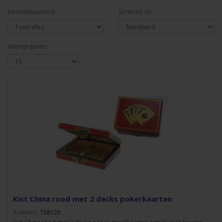
Beschikbaarheid:
Sorteren op:
Weergegeven:
Kist China rood met 2 decks pokerkaarten
Artikelnr:
758120