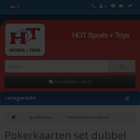
HOT Sports + Toys
0 product(en) - €0,00
categorieën
Speelkaarten
Pokerkaarten set dubbel
Pokerkaarten set dubbel