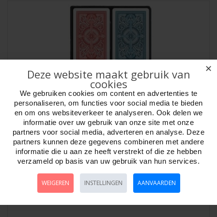
✕
Deze website maakt gebruik van
cookies
We gebruiken cookies om content en advertenties te
personaliseren, om functies voor social media te bieden
en om ons websiteverkeer te analyseren. Ook delen we
Pokerkaarten KEM 2-pack 100% Blauw/Rood
informatie over uw gebruik van onze site met onze
partners voor social media, adverteren en analyse. Deze
Artikelnr:
755384
partners kunnen deze gegevens combineren met andere
KEM Pokerkaarten Arrow, dubbelpak. Rode en Blauwe rug, in
informatie die u aan ze heeft verstrekt of die ze hebben
kunststof opbergcassette. Afmeting 89 x 63..
verzameld op basis van uw gebruik van hun services.
WEIGEREN
INSTELLINGEN
AANVAARDEN