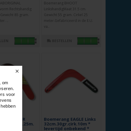
 ABORIGINAL
Boemerang BHOOT
e vorm Rechtshandig
LinkshandigMaat 31.5 cm.
 Gewicht 85 gram.
Gewicht 55 gram. Cirkel 25
er. ..
meter.Gefabriceerd in de E.U.
va..
LLEN
BESTELLEN
✕
, om
yseren.
ers voor
gevens
e hebben
ng BOOMER
Boemerang EAGLE Links
2cm.57gr.C.25m.
32cm.30gr.cirk.10m *
levertijd onbekend *