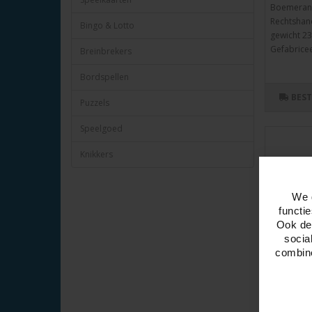
Boemerang
Rechtshand
Bingo & Lotto
gewicht 23
Gefabriceer
Breinbrekers
Bordspellen
BES
Puzzels
Speelgoed
Knikkers
We 
functi
Ook del
socia
combine
Boemer
Rechts
31.5cm.