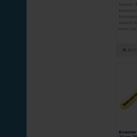
Artikelnr:
Boemeran
Rechtshand
Gewicht 30
meter.Gefa
BES
Boemera
31cm.70