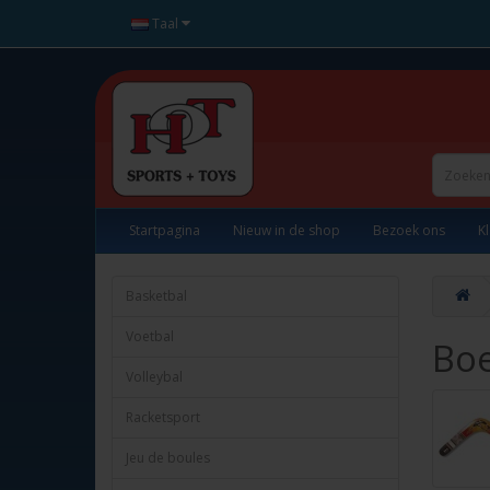
Taal
Startpagina
Nieuw in de shop
Bezoek ons
K
Basketbal
Voetbal
Bo
Volleybal
Racketsport
Jeu de boules