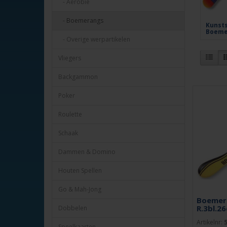
- Aerobie
- Boemerangs
Kunst
Boeme
- Overige werpartikelen
Vliegers
Backgammon
Poker
Roulette
Schaak
Dammen & Domino
Houten Spellen
Go & Mah-Jong
Boemer
R.3bl.2
Dobbelen
Artikelnr:
Speelkaarten