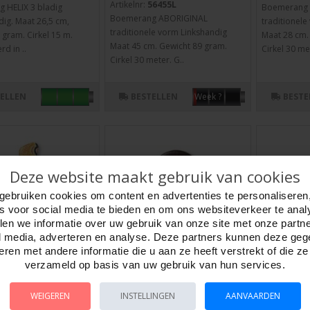
Artikelnr:
56455L
 HELIX 3 bladig
Boemerang
Boemerang ABORIGINAL
ig. Maat 26,5 cm,
traditionel
traditionele vorm Linkshandig
 gram. Cirkel 15 m.
Maat 28 cm.
Maat 45 cm. Gewicht 89 gram.
d in ..
Cirkel 30 met
Cirkel 30 meter. G..
TELLEN
BESTELLEN
BESTE
Week ?
Deze website maakt gebruik van cookies
gebruiken cookies om content en advertenties te personaliseren
es voor social media te bieden en om ons websiteverkeer te anal
en we informatie over uw gebruik van onze site met onze partn
l media, adverteren en analyse. Deze partners kunnen deze ge
ren met andere informatie die u aan ze heeft verstrekt of die z
verzameld op basis van uw gebruik van hun services.
ang BHOOT
Boemerang BOOMER
Boemera
Links 32cm.57gr.C.25m.
rechts 3
WEIGEREN
INSTELLINGEN
AANVAARDEN
55gr.C.25m.