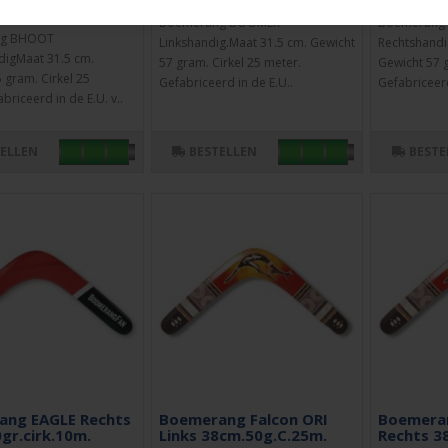
Artikelnr:
56414l
Artikelnr:
56
56408R
Boemerang BOOMER
Boemerang
ng BHOOT
Linkshandig.Maat 31.5 cm. Gewicht
Rechtshandi
digMaat 31.5 cm.
57 gram. Cirkel 25 meter.
Gewicht 57 g
 gram. Cirkel 25
Gefabriceerd in de E.U..
Gefabriceerd
briceerd in de E.U. v..
TELLEN
BESTELLEN
BESTE
ang EAGLE Rechts
Boemerang Falcon ORI
Boemeran
gr.cirk.10m.
Links 38cm.50g.C.25m.
Rechts 3