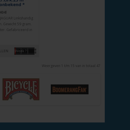
 onbekend *
404l
JAGUAR Linkshandig
m. Gewicht 59 gram.
ter. Gefabriceerd in
LLEN
Week ?
Weergeven 1 t/m 15 van in totaal 47