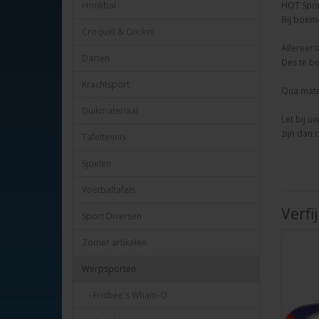
Honkbal
HOT Spor
Bij boem
Croquet & Cricket
Allereers
Darten
Des te be
Krachtsport
Qua mater
Duikmateriaal
Let bij u
zijn dan 
Tafeltennis
Sjoelen
Voetbaltafels
Verfi
Sport Diversen
Zomer artikelen
Werpsporten
- Frisbee's Wham-O