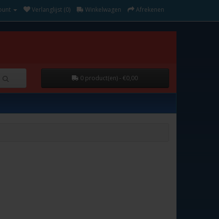
ount
Verlanglijst (0)
Winkelwagen
Afrekenen
0 product(en) - €0,00