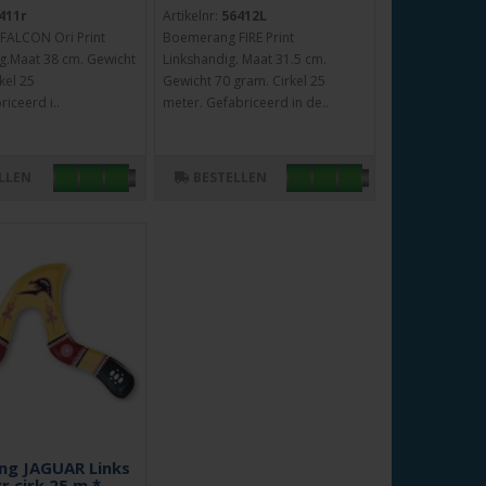
411r
Artikelnr:
56412L
FALCON Ori Print
Boemerang FIRE Print
g.Maat 38 cm. Gewicht
Linkshandig. Maat 31.5 cm.
kel 25
Gewicht 70 gram. Cirkel 25
iceerd i..
meter. Gefabriceerd in de..
LLEN
BESTELLEN
g JAGUAR Links
r.cirk.25 m *