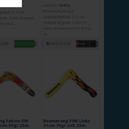
414r
Artikelnr:
56402L
 BOOMER
Boemerang EAGLE
g.Maat 31.5 cm.
LinkshandigMaat 31,5 cm.
ram. Cirkel 25 meter.
Gewicht 30 gram. Cirkel 10
 in de E...
meter.Gefabriceerd in de E.U.
va..
LLEN
BESTELLEN
Week ?
g Falcon ORI
Boemerang FIRE Links
8cm.50gr.25m.
31cm.70gr.cirk.25m.