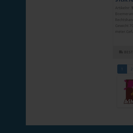
Artikelnr:
Boemerang 
Rechtshand
Gewicht 70
meter.Gefa
BES
1
2