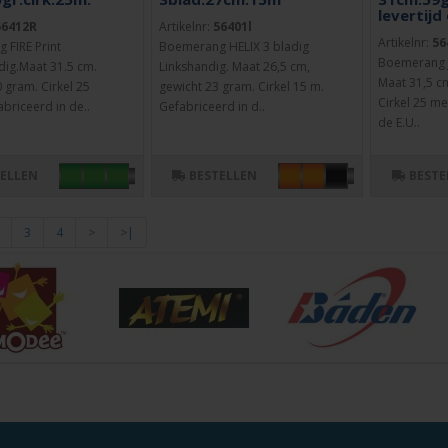
levertijd
56412R
Artikelnr:
56401l
Artikelnr:
56
FIRE Print
Boemerang HELIX 3 bladig
Boemerang 
ig.Maat 31.5 cm.
Linkshandig. Maat 26,5 cm,
Maat 31,5 c
 gram. Cirkel 25
gewicht 23 gram. Cirkel 15 m.
Cirkel 25 me
briceerd in de..
Gefabriceerd in d..
de E.U..
TELLEN
BESTELLEN
BESTE
3
4
>
>|