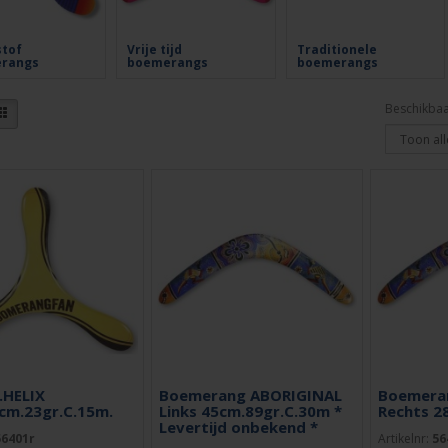
stof
Vrije tijd
Traditionele
rangs
boemerangs
boemerangs
Beschikbaa
.HELIX
Boemerang ABORIGINAL
Boemera
6cm.23gr.C.15m.
Links 45cm.89gr.C.30m *
Rechts 2
Levertijd onbekend *
56401r
Artikelnr:
56