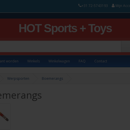
+31 72-5743193
Mijn Acc
HOT Sports + Toys
lant worden
Winkels
Winkelwagen
FAQ
Contact
Werpsporten
Boemerangs
emerangs