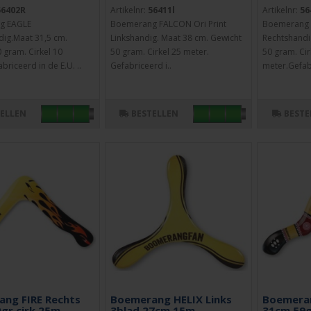
56402R
Artikelnr:
56411l
Artikelnr:
56
g EAGLE
Boemerang FALCON Ori Print
Boemerang 
ig.Maat 31,5 cm.
Linkshandig. Maat 38 cm. Gewicht
Rechtshandi
 gram. Cirkel 10
50 gram. Cirkel 25 meter.
50 gram. Cir
briceerd in de E.U. ..
Gefabriceerd i..
meter.Gefabr
TELLEN
BESTELLEN
BESTE
ng FIRE Rechts
Boemerang HELIX Links
Boemeran
gr.cirk.25m.
3blad.27cm.15m
31cm.59g