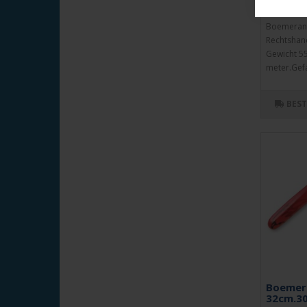
Artikelnr:
Boemera
Rechtshan
Gewicht 55
meter.Gefa
BES
Boemer
32cm.30