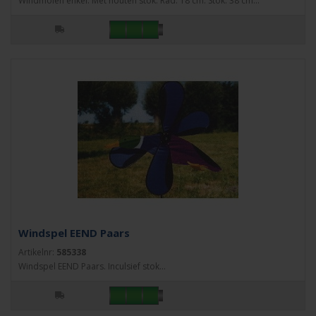
Windmolen enkel. Met houten stok. Rad: 18 cm. Stok: 38 cm...
Windspel EEND Paars
Artikelnr:
585338
Windspel EEND Paars. Inculsief stok...