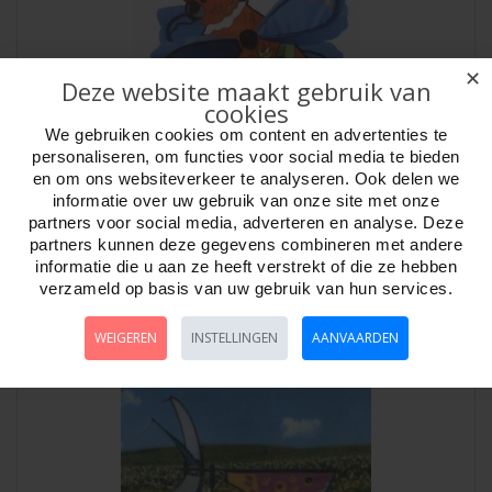
✕
Deze website maakt gebruik van
cookies
We gebruiken cookies om content en advertenties te
personaliseren, om functies voor social media te bieden
en om ons websiteverkeer te analyseren. Ook delen we
informatie over uw gebruik van onze site met onze
Windspel Papegaai nylon applicatie Knoop
partners voor social media, adverteren en analyse. Deze
Artikelnr:
585552
partners kunnen deze gegevens combineren met andere
Windspel Papegaai Nylon windspel applicatie Knoop Kites..
informatie die u aan ze heeft verstrekt of die ze hebben
verzameld op basis van uw gebruik van hun services.
WEIGEREN
INSTELLINGEN
AANVAARDEN