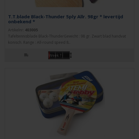
T.T.blade Black-Thunder 5ply Allr. 98gr * levertijd
onbekend *
Artikelnr:
403005
Tafeltennisblade Black-ThunderGewicht : 98 gr. Zwart blad handvat
konisch. Range : All-round speed 8..
Week ?