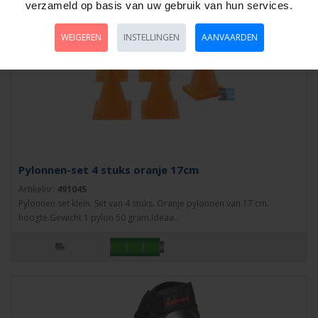
verzameld op basis van uw gebruik van hun services.
WEIGEREN
INSTELLINGEN
AANVAARDEN
Pylonnen-set 4 stuks oranje 17cm
Artikelnr:
491045
Pylonnen set klein. Set van 4 stuks. Oranje pylonnen van 17 cm.
hoogte.Gewicht 1 pylon 50 gram.Ideaa..