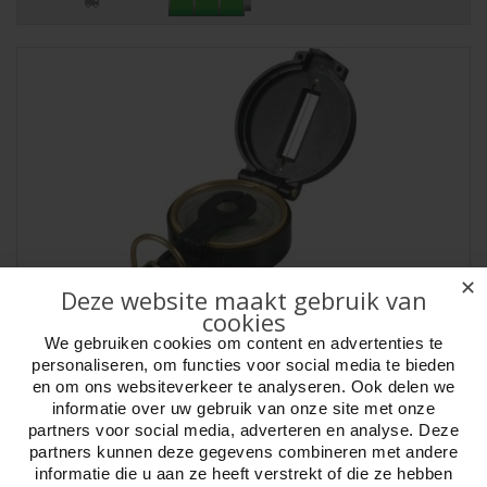
✕
Deze website maakt gebruik van
Kompas Pro.vloeistof gevuld kunststof huis
cookies
We gebruiken cookies om content en advertenties te
Artikelnr:
490096
personaliseren, om functies voor social media te bieden
Kompas vloeistof gevuld, professioneel. Kunststof behuizing en
en om ons websiteverkeer te analyseren. Ook delen we
deksel met lens.Door vloeistof mooi s..
informatie over uw gebruik van onze site met onze
partners voor social media, adverteren en analyse. Deze
partners kunnen deze gegevens combineren met andere
informatie die u aan ze heeft verstrekt of die ze hebben