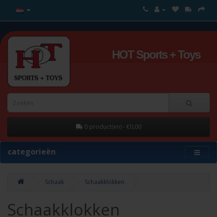
HOT Sports + Toys
0 product(en) - €0,00
categorieën
Schaak
Schaakklokken
Schaakklokken