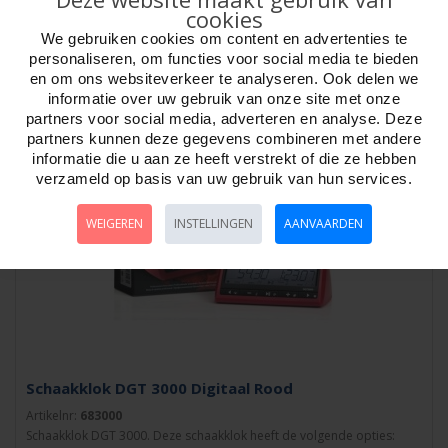
cookies
Artikelnr:
682010
Schaakklok DGT 2010. 15mm cijferdisplay. Officiële FIDE klok. Verpakt
We gebruiken cookies om content en advertenties te
in fotodoos...
personaliseren, om functies voor social media te bieden
en om ons websiteverkeer te analyseren. Ook delen we
informatie over uw gebruik van onze site met onze
partners voor social media, adverteren en analyse. Deze
partners kunnen deze gegevens combineren met andere
informatie die u aan ze heeft verstrekt of die ze hebben
verzameld op basis van uw gebruik van hun services.
WEIGEREN
INSTELLINGEN
AANVAARDEN
Schaakklok DGT 3000 Digitaal Rood
Artikelnr:
683000
Schaakklok DGT 3000. Deze schaakklok heeft de volgende opties: