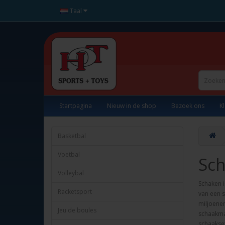
Taal
Startpagina
Nieuw in de shop
Bezoek ons
K
Basketbal
Voetbal
Sc
Volleybal
Schaken i
Racketsport
van een s
miljoene
Jeu de boules
schaakmat
schaakset