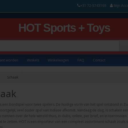
+31 72-5743193
Mijn Acc
HOT Sports + Toys
lant worden
Winkels
Winkelwagen
FAQ
Contact
Schaak
haak
s een
bordspel
voor
twee spelers
.
De
huidige
vorm van het spel
ontstond in
Zu
oortgelijk
,
veel ouder
spel
van Indiase afkomst
.
Vandaag de dag
,
is schaken
een
n mensen
over de hele wereld
thuis
,
in clubs
,
online
,
per brief
,
en
in toernooien
.
 te zetten.
HOT is een importeur van
een compleet
assortiment
schaak
zoals 
s.