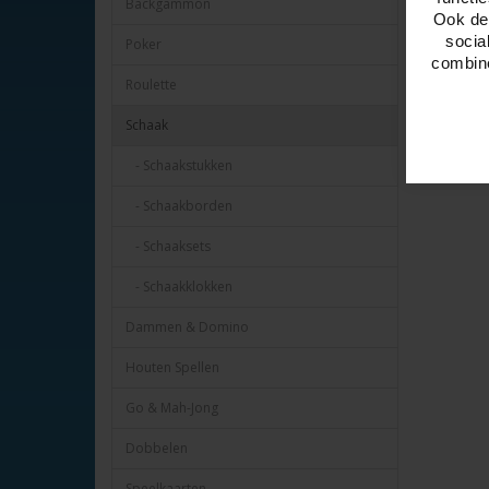
Backgammon
Ook del
socia
Poker
combine
Roulette
Schaak
- Schaakstukken
- Schaakborden
- Schaaksets
- Schaakklokken
Dammen & Domino
Houten Spellen
Go & Mah-Jong
Dobbelen
Speelkaarten