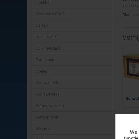
Honkbal
Schaakset
Croquet & Cricket
Blader do
Darten
Verfi
Krachtsport
Duikmateriaal
Tafeltennis
Sjoelen
Voetbaltafels
Sport Diversen
Schaa
Zomer artikelen
Werpsporten
Vliegers
We 
functi