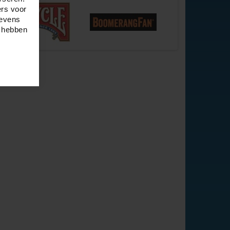
ers voor
gevens
e hebben