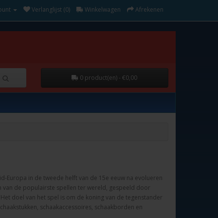
ount
Verlanglijst (0)
Winkelwagen
Afrekenen
0 product(en) - €0,00
id-Europa
in de tweede helft
van de 15e eeuw
na
evolueren
 van de populairste
spellen
ter wereld
,
gespeeld door
Het doel van
het spel is om
de
koning van de tegenstander
schaakstukken
,
schaakaccessoires
,
schaakborden
en