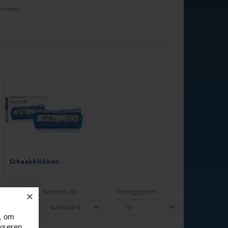
en meer.
Schaakklokken
rheid:
Sorteren op:
Weergegeven:
✕
, om
yseren.