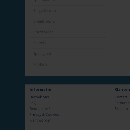
Bingo & Lotto
Breinbrekers
Bordspellen
Puzzels
Speelgoed
Knikkers
Informatie
Klanten
Bezoek ons
Contact
FAQ
Retourne
Bedrijfsprofiel
Sitemap
Privacy & Cookies
Klant worden