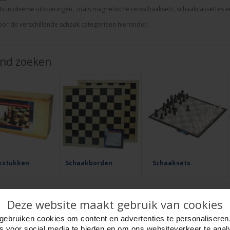
s in diverse uitvoeringen, zoals magnetische reisschaaksets, schaakcassettes 
or de verschillende schaak categorieën hieronder.
jnd zoeken
kstukken
Schaakborden
Schaaksets
Beschikbaa
Deze website maakt gebruik van cookies
gebruiken cookies om content en advertenties te personaliseren
es voor social media te bieden en om ons websiteverkeer te anal