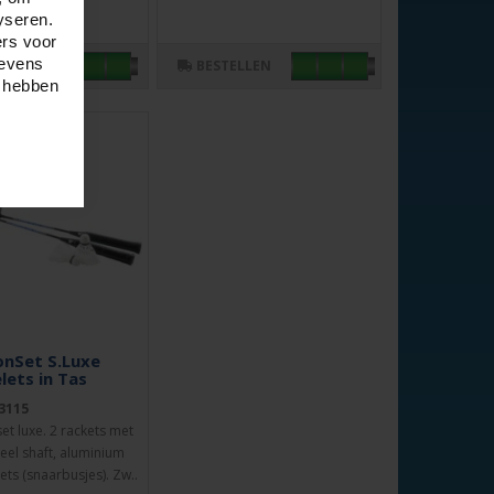
yseren.
ers voor
gevens
LLEN
BESTELLEN
e hebben
nSet S.Luxe
lets in Tas
3115
t luxe. 2 rackets met
eel shaft, aluminium
ets (snaarbusjes). Zw..