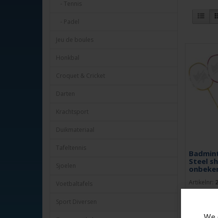
- Tennis
- Padel
Jeu de boules
Honkbal
Croquet & Cricket
Darten
Krachtsport
Duikmateriaal
Tafeltennis
Badmint
Steel sh
Sjoelen
onbeke
Artikelnr:
Voetbaltafels
Badminton
Sport Diversen
steel shaf
met snaarbu
We 