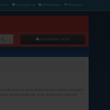
ount
Verlanglijst (0)
Winkelwagen
Afrekenen
0 product(en) - €0,00
it India komt, en dat de Britten het spel hebben veranderd
 Azië veel beoefend. Hier vindt u badminton rackets en