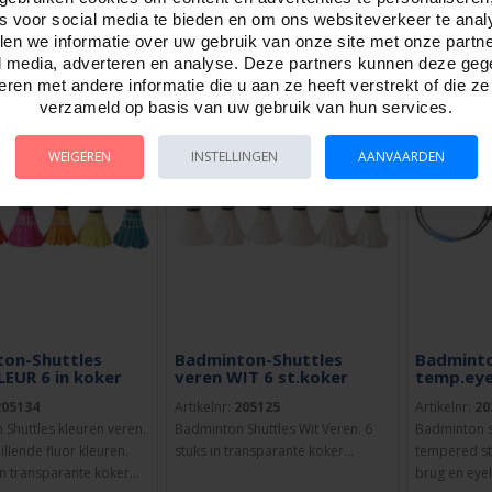
es voor social media te bieden en om ons websiteverkeer te anal
en we informatie over uw gebruik van onze site met onze partn
l media, adverteren en analyse. Deze partners kunnen deze ge
TELLEN
BESTELLEN
BESTE
ren met andere informatie die u aan ze heeft verstrekt of die z
verzameld op basis van uw gebruik van hun services.
WEIGEREN
INSTELLINGEN
AANVAARDEN
on-Shuttles
Badminton-Shuttles
Badminto
LEUR 6 in koker
veren WIT 6 st.koker
temp.eye
205134
Artikelnr:
205125
Artikelnr:
20
Shuttles kleuren veren.
Badminton Shuttles Wit Veren. 6
Badminton se
illende fluor kleuren.
stuks in transparante koker...
tempered st
n transparante koker...
brug en eyel