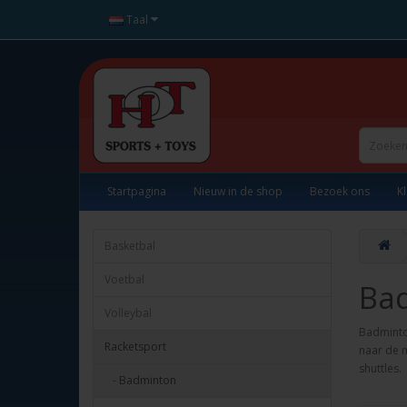
Taal
Startpagina
Nieuw in de shop
Bezoek ons
K
Basketbal
Voetbal
Ba
Volleybal
Badminton
Racketsport
naar de m
shuttles.
- Badminton