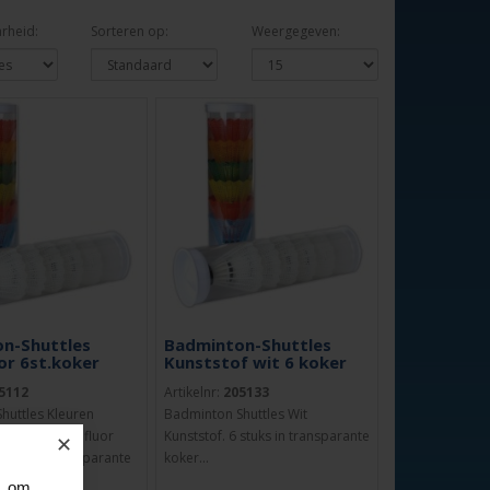
rheid:
Sorteren op:
Weergegeven:
n-Shuttles
Badminton-Shuttles
or 6st.koker
Kunststof wit 6 koker
5112
Artikelnr:
205133
huttles Kleuren
Badminton Shuttles Wit
 verschillende fluor
Kunststof. 6 stuks in transparante
✕
everd in transparante
koker...
, om