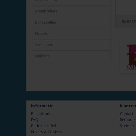
Breinbrekers
BES
Bordspellen
Puzzels
Speelgoed
Knikkers
Informatie
Klanten
Bezoek ons
Contact
FAQ
Retourne
Bedrijfsprofiel
Sitemap
Privacy & Cookies