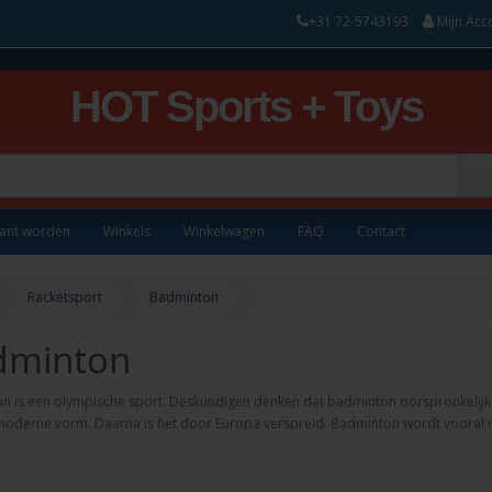
+31 72-5743193
Mijn Acc
HOT Sports + Toys
lant worden
Winkels
Winkelwagen
FAQ
Contact
Racketsport
Badminton
dminton
 is een olympische sport. Deskundigen denken dat badminton oorspronkelijk u
oderne vorm. Daarna is het door Europa verspreid. Badminton wordt vooral in