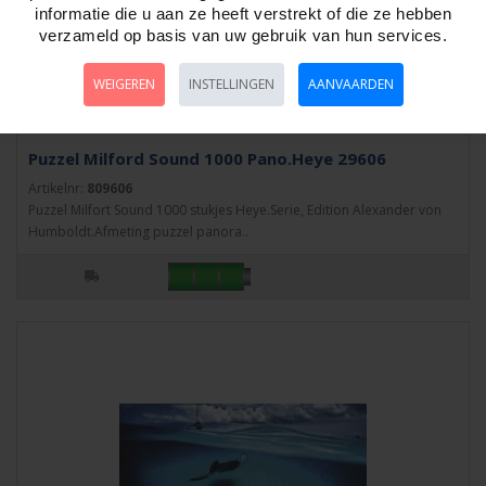
informatie die u aan ze heeft verstrekt of die ze hebben
verzameld op basis van uw gebruik van hun services.
WEIGEREN
INSTELLINGEN
AANVAARDEN
Puzzel Milford Sound 1000 Pano.Heye 29606
Artikelnr:
809606
Puzzel Milfort Sound 1000 stukjes Heye.Serie, Edition Alexander von
Humboldt.Afmeting puzzel panora..