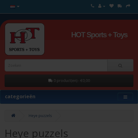
HOT Sports + Toys
0 product(en) - €0,00
categorieën
Heye puzzels
Heye puzzels