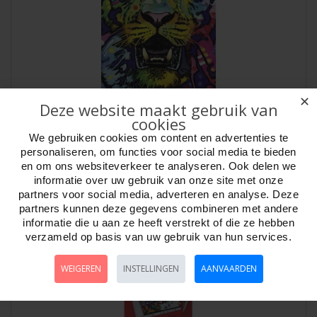
✕
Puzzel Wild Tiger1000 stuk.Heye 29766
Deze website maakt gebruik van
cookies
Artikelnr:
809766
We gebruiken cookies om content en advertenties te
Puzzel Wild Tiger 1000 stukjes Heye 29766 Serie, Art Lab. Tekenaar,
personaliseren, om functies voor social media te bieden
Dean Russo. Afmeting puzzel 50..
en om ons websiteverkeer te analyseren. Ook delen we
informatie over uw gebruik van onze site met onze
partners voor social media, adverteren en analyse. Deze
partners kunnen deze gegevens combineren met andere
informatie die u aan ze heeft verstrekt of die ze hebben
verzameld op basis van uw gebruik van hun services.
WEIGEREN
INSTELLINGEN
AANVAARDEN