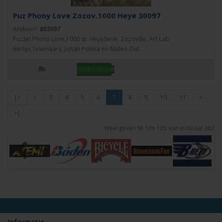
Puz Phony Love Zozov.1000 Heye 30097
Artikelnr:
803097
Puzzel Phony Love,1000 st. HeyeSerie; Zozoville, Art Lab
Berlijn.Tekenaars; Johan Potma en Mateo Did..
|<
<
3
4
5
6
7
8
9
10
11
>
>|
Weergeven 91 t/m 105 van in totaal 282
Informatie