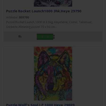
Puzzle Rocket Launch1000 3hk.Heye 29790
Artikelnr:
809790
Puzzel Rocket Launch,1000 st.3 hkg. HeyeSerie, Comic. Tekenaar,
Oesterle.Afmeting puzzel 70 x 50 cm..
Puzzle Wolf's Soul,J.P.1000 Heye 29809