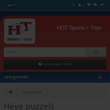
HOT Sports + Toys
0 product(en) - €0,00
categorieën
Heye puzzels
Heye puzzels