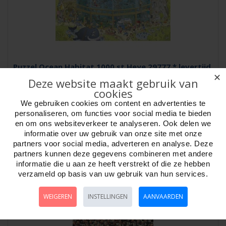
Puzzel Ocean Habitat 1000 st.Heye 29777 * levertijd
onbekend *
✕
Deze website maakt gebruik van
Artikelnr:
809777
cookies
Puzzel Ocean Habitat 1000 st. Heye 29777 Serie, Funky Zoo. Tekenaar,
We gebruiken cookies om content en advertenties te
Marino Degano. Cartoon artiest..
personaliseren, om functies voor social media te bieden
en om ons websiteverkeer te analyseren. Ook delen we
Week ?
informatie over uw gebruik van onze site met onze
partners voor social media, adverteren en analyse. Deze
partners kunnen deze gegevens combineren met andere
informatie die u aan ze heeft verstrekt of die ze hebben
verzameld op basis van uw gebruik van hun services.
WEIGEREN
INSTELLINGEN
AANVAARDEN