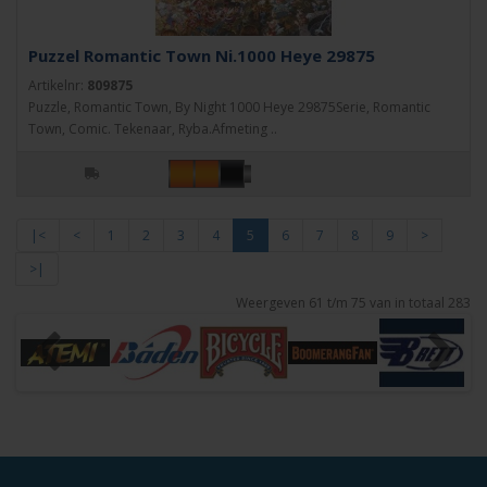
Puzzel Romantic Town Ni.1000 Heye 29875
Artikelnr:
809875
Puzzle, Romantic Town, By Night 1000 Heye 29875Serie, Romantic
Town, Comic. Tekenaar, Ryba.Afmeting ..
|<
<
1
2
3
4
5
6
7
8
9
>
>|
Weergeven 61 t/m 75 van in totaal 283