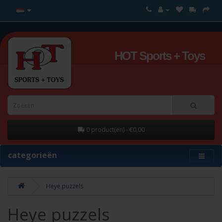
HOT Sports + Toys
0 product(en) - €0,00
categorieën
Heye puzzels
Heye puzzels