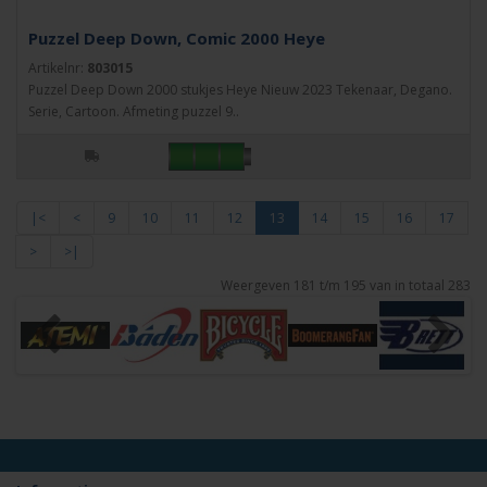
Puzzel Deep Down, Comic 2000 Heye
Artikelnr:
803015
Puzzel Deep Down 2000 stukjes Heye Nieuw 2023 Tekenaar, Degano.
Serie, Cartoon. Afmeting puzzel 9..
|<
<
9
10
11
12
13
14
15
16
17
>
>|
Weergeven 181 t/m 195 van in totaal 283