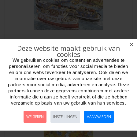
✕
Puzzel Boatyard 1000 3dhk.Heye 30117
Deze website maakt gebruik van
cookies
Artikelnr:
803117
Puzzel Boatyard 1000 st. ds.3-hkg. Heye.Tekenaars; Doro Göbel &
We gebruiken cookies om content en advertenties te
Peter Knorr.Serie; CartoonPuzzelmaas..
personaliseren, om functies voor social media te bieden
en om ons websiteverkeer te analyseren. Ook delen we
informatie over uw gebruik van onze site met onze
partners voor social media, adverteren en analyse. Deze
partners kunnen deze gegevens combineren met andere
informatie die u aan ze heeft verstrekt of die ze hebben
verzameld op basis van uw gebruik van hun services.
WEIGEREN
INSTELLINGEN
AANVAARDEN