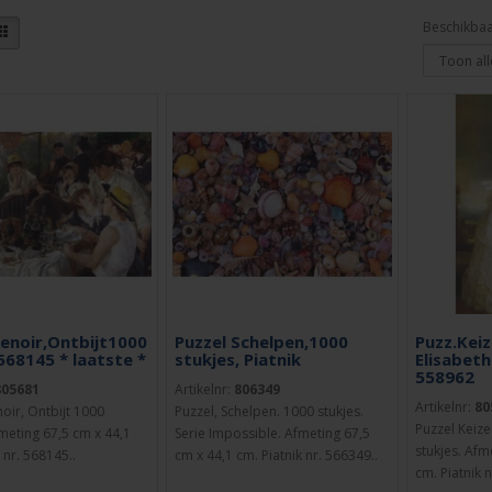
Beschikbaa
Renoir,Ontbijt1000
Puzzel Schelpen,1000
Puzz.Keiz
568145 * laatste *
stukjes, Piatnik
Elisabeth
558962
805681
Artikelnr:
806349
Artikelnr:
80
noir, Ontbijt 1000
Puzzel, Schelpen. 1000 stukjes.
Puzzel Keize
fmeting 67,5 cm x 44,1
Serie Impossible. Afmeting 67,5
stukjes. Afm
 nr. 568145..
cm x 44,1 cm. Piatnik nr. 566349..
cm. Piatnik 