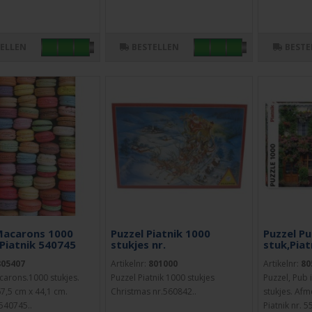
TELLEN
BESTELLEN
BESTE
Macarons 1000
Puzzel Piatnik 1000
Puzzel P
 Piatnik 540745
stukjes nr.
stuk,Piat
805407
Artikelnr:
801000
Artikelnr:
80
carons.1000 stukjes.
Puzzel Piatnik 1000 stukjes
Puzzel, Pub
7,5 cm x 44,1 cm.
Christmas nr.560842..
stukjes. Afm
 540745..
Piatnik nr. 5