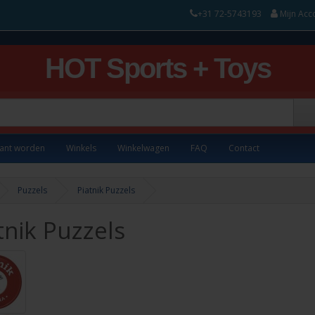
+31 72-5743193
Mijn Acc
HOT Sports + Toys
lant worden
Winkels
Winkelwagen
FAQ
Contact
Puzzels
Piatnik Puzzels
tnik Puzzels