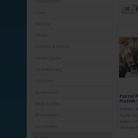
Backgammon
Poker
Roulette
Schaak
Dammen & Domino
Houten Spellen
Go & Mah-Jong
Dobbelen
Speelkaarten
Puzzel 
Piatnik 
Bingo & Lotto
Artikelnr:
Breinbrekers
Puzzel, Re
stukjes. A
Bordspellen
cm. Piatnik
Puzzels