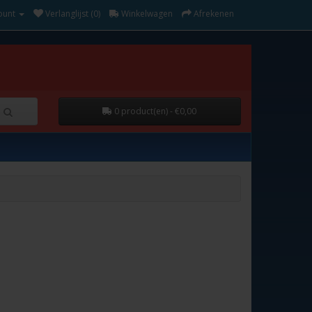
ount
Verlanglijst (0)
Winkelwagen
Afrekenen
0 product(en) - €0,00