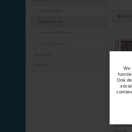
- Heye puzzels
BES
- Piatnik Puzzels
- Wooden City Puzzels
- Overige puzzels
Speelgoed
Knikkers
We 
functi
Ook del
socia
combine
Puzzel B
Comic,1
Artikelnr:
Puzzel Bie
stukjes. C
puzzel 68 c
553349...