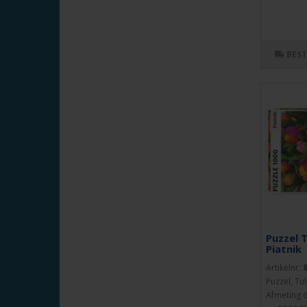
BES
Puzzel 
Piatnik
Artikelnr:
Puzzel, Tu
Afmeting 6