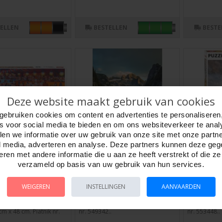
TELLEN
BESTELLEN
BESTE
Deze website maakt gebruik van cookies
gebruiken cookies om content en advertenties te personaliseren
es voor social media te bieden en om ons websiteverkeer te anal
en we informatie over uw gebruik van onze site met onze partn
l media, adverteren en analyse. Deze partners kunnen deze ge
ren met andere informatie die u aan ze heeft verstrekt of die z
ierfeest,
Puzzel Dachstein 1000
Puzzel Ka
verzameld op basis van uw gebruik van hun services.
000 st Piatnik
stuk,Piatnik
stuk,Piat
805533
Artikelnr:
805493
Artikelnr:
80
WEIGEREN
INSTELLINGEN
AANVAARDEN
rfest, Comic1000
Puzzel, Dachstein. 1000 stukjes.
Puzzel, Karl
omic Serie. Afmeting
Afmeting 67,5 cm x 44 cm. Piatnik
Afmeting 67,
m x 48 cm. Piatnik nr.
nr. 549342..
nr. 553448..