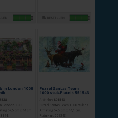
LLEN
BESTELLEN
ub in London 1000
Puzzel Santas Team
nik
1000 stuk.Piatnik 551543
5538
Artikelnr:
801543
 in London. 1000
Puzzel Santas Team.1000 stukjes.
eting 67,5 cm x 44 cm.
Afmeting 67,5 cm x 44,1 cm.
53844..
Piatnik nr. 551543..