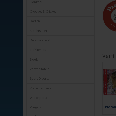
Honkbal
Croquet & Cricket
Darten
Krachtsport
Duikmateriaal
Tafeltennis
Verfi
Sjoelen
Voetbaltafels
Sport Diversen
Zomer artikelen
Werpsporten
Piatni
Vliegers