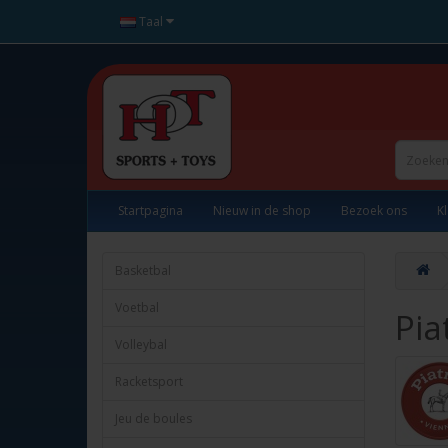
Taal
Startpagina
Nieuw in de shop
Bezoek ons
K
Basketbal
Voetbal
Pia
Volleybal
Racketsport
Jeu de boules