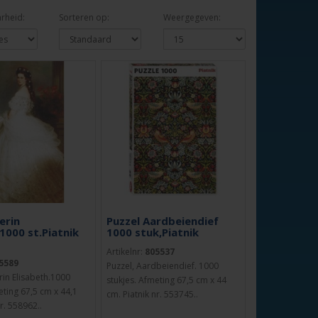
rheid:
Sorteren op:
Weergegeven:
erin
Puzzel Aardbeiendief
1000 st.Piatnik
1000 stuk,Piatnik
Artikelnr:
805537
5589
Puzzel, Aardbeiendief. 1000
rin Elisabeth.1000
stukjes. Afmeting 67,5 cm x 44
eting 67,5 cm x 44,1
cm. Piatnik nr. 553745..
nr. 558962..