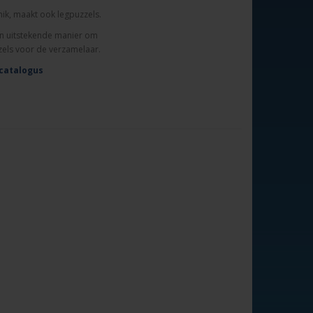
nik, maakt ook legpuzzels.
een uitstekende manier om
zels voor de verzamelaar.
catalogus