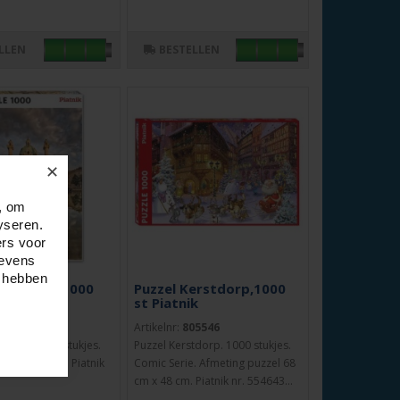
LLEN
BESTELLEN
✕
, om
yseren.
ers voor
gevens
e hebben
rlskirche 1000
Puzzel Kerstdorp,1000
nik
st Piatnik
5534
Artikelnr:
805546
skirche. 1000 stukjes.
Puzzel Kerstdorp. 1000 stukjes.
5 cm x 44 cm. Piatnik
Comic Serie. Afmeting puzzel 68
cm x 48 cm. Piatnik nr. 554643...