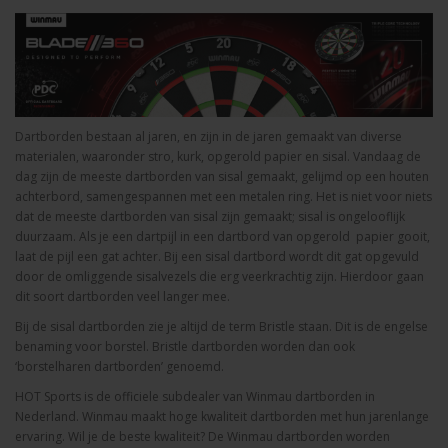
Dartborden bestaan al jaren, en zijn in de jaren gemaakt van diverse
materialen, waaronder stro, kurk, opgerold papier en sisal. Vandaag de
dag zijn de meeste dartborden van sisal gemaakt, gelijmd op een houten
achterbord, samengespannen met een metalen ring. Het is niet voor niets
dat de meeste dartborden van sisal zijn gemaakt; sisal is ongelooflijk
duurzaam. Als je een dartpijl in een dartbord van opgerold papier gooit,
laat de pijl een gat achter. Bij een sisal dartbord wordt dit gat opgevuld
door de omliggende sisalvezels die erg veerkrachtig zijn. Hierdoor gaan
dit soort dartborden veel langer mee.
Bij de sisal dartborden zie je altijd de term Bristle staan. Dit is de engelse
benaming voor borstel. Bristle dartborden worden dan ook
‘borstelharen dartborden’ genoemd.
HOT Sports is de officiele subdealer van Winmau dartborden in
Nederland. Winmau maakt hoge kwaliteit dartborden met hun jarenlange
ervaring. Wil je de beste kwaliteit? De Winmau dartborden worden