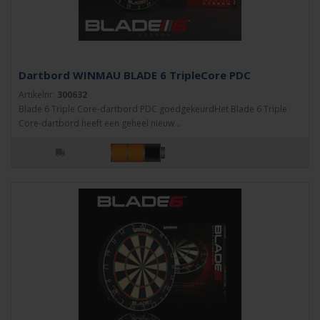
Dartbord WINMAU BLADE 6 TripleCore PDC
Artikelnr:
300632
Blade 6 Triple Core-dartbord PDC goedgekeurdHet Blade 6 Triple
Core-dartbord heeft een geheel nieuw ..