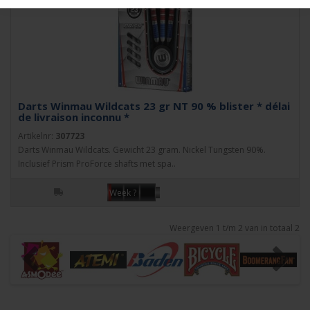
Darts Winmau Wildcats 23 gr NT 90 % blister * délai
de livraison inconnu *
Artikelnr:
307723
Darts Winmau Wildcats. Gewicht 23 gram. Nickel Tungsten 90%.
Inclusief Prism ProForce shafts met spa..
Week ?
Weergeven 1 t/m 2 van in totaal 2