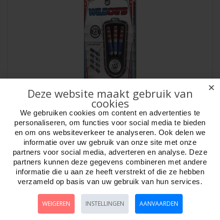
✕
Deze website maakt gebruik van
Darts Winmau Wildcats 21 gr NT 90 % blister
cookies
We gebruiken cookies om content en advertenties te
Artikelnr:
307721
personaliseren, om functies voor social media te bieden
Darts Winmau Wildcats. Gewicht 21 gram. Nickel Tungsten 90%.
en om ons websiteverkeer te analyseren. Ook delen we
Inclusief Prism ProForce shafts met spa..
informatie over uw gebruik van onze site met onze
partners voor social media, adverteren en analyse. Deze
partners kunnen deze gegevens combineren met andere
informatie die u aan ze heeft verstrekt of die ze hebben
verzameld op basis van uw gebruik van hun services.
WEIGEREN
INSTELLINGEN
AANVAARDEN