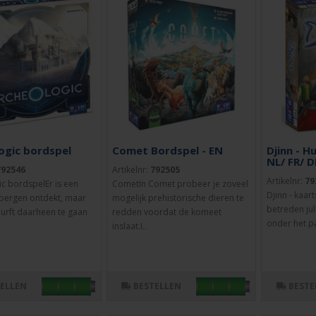
ogic bordspel
Comet Bordspel - EN
Djinn - H
NL/ FR/ D
792546
Artikelnr:
792505
Artikelnr:
79
c bordspelEr is een
CometIn Comet probeer je zoveel
Djinn - kaar
 bergen ontdekt, maar
mogelijk prehistorische dieren te
betreden jul
urft daarheen te gaan
redden voordat de komeet
onder het pal
inslaat.I..
TELLEN
BESTELLEN
BESTE