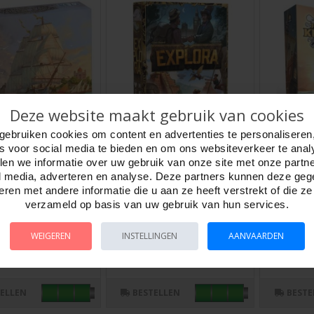
Deze website maakt gebruik van cookies
gebruiken cookies om content en advertenties te personaliseren
es voor social media te bieden en om ons websiteverkeer te anal
dia Companies -
Explora kaartspel
Feed the 
en we informatie over uw gebruik van onze site met onze partn
uch
levertijd
l media, adverteren en analyse. Deze partners kunnen deze ge
Artikelnr:
792524
792562
Artikelnr:
79
ren met andere informatie die u aan ze heeft verstrekt of die z
Explora kaartspel. Aan het begin
 Companies In de 18e en
Feed the Kra
verzameld op basis van uw gebruik van hun services.
van de 20e eeuw duiken oude
ersterken rederijen de
verborgen r
documenten, waarvan de wereld
sen het Westen en het
asymmetrisch
dacht dat..
WEIGEREN
INSTELLINGEN
AANVAARDEN
spelers zitte
TELLEN
BESTELLEN
BESTE