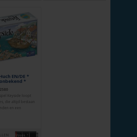
 Huch EN/DE *
 onbekend *
2580
spel Keyside loopt
s, die altijd bestaan
anden en een
.
LLEN
Week ?