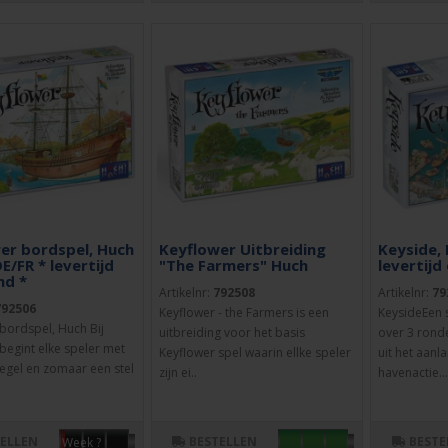
er bordspel, Huch
Keyflower Uitbreiding
Keyside,
E/FR * levertijd
"The Farmers" Huch
levertijd
nd *
Artikelnr:
792508
Artikelnr:
79
792506
Keyflower - the Farmers is een
KeysideEen 
bordspel, Huch Bij
uitbreiding voor het basis
over 3 ronde
begint elke speler met
Keyflower spel waarin ellke speler
uit het aanl
tegel en zomaar een stel
zijn ei..
havenactie..
TELLEN
BESTELLEN
BESTE
Week ?