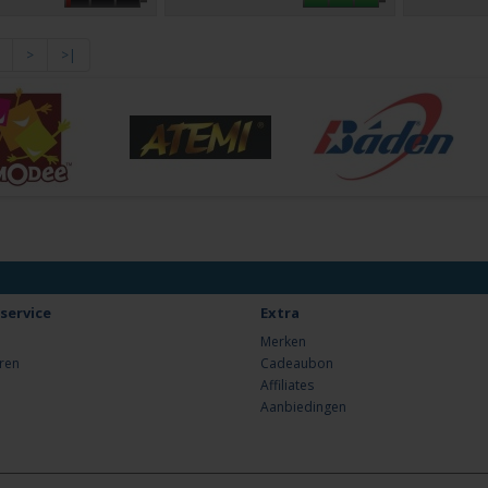
>
>|
service
Extra
Merken
ren
Cadeaubon
Affiliates
Aanbiedingen