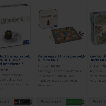
o,Strategiespel,
Katarenga,Strategiespel,Huch
Key to t
N/DE Huch *
NL/FR/EN/D
Huch! NL
jd onbekend *
Artikelnr:
792592
Artikelnr:
79
792591
Katarenga - abstract spelPerzië in
Key to the C
 abstract spelDe
de klassieke oudheid. Twee
een spel voo
s simpel: zet een
machtige legers treden tegen
wordt gespee
en op de basis rij van
elkaar aa..
n..
TELLEN
BESTELLEN
BESTE
Week ?