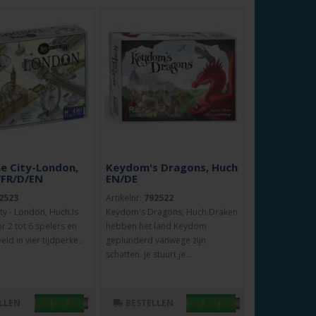
he City-London,
Keydom's Dragons, Huch
/FR/D/EN
EN/DE
2523
Artikelnr:
792522
ity - London, Huch.Is
Keydom's Dragons, Huch.Draken
r 2 tot 6 spelers en
hebben het land Keydom
ld in vier tijdperke..
geplunderd vanwege zijn
schatten. Je stuurt je ..
LLEN
BESTELLEN