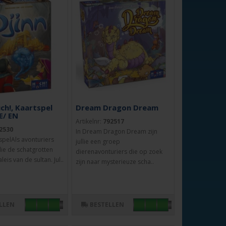
uch!, Kaartspel
Dream Dragon Dream
E/ EN
Artikelnr:
792517
2530
In Dream Dragon Dream zijn
tspelAls avonturiers
jullie een groep
lie de schatgrotten
dierenavonturiers die op zoek
eis van de sultan. Jul..
zijn naar mysterieuze scha..
LLEN
BESTELLEN