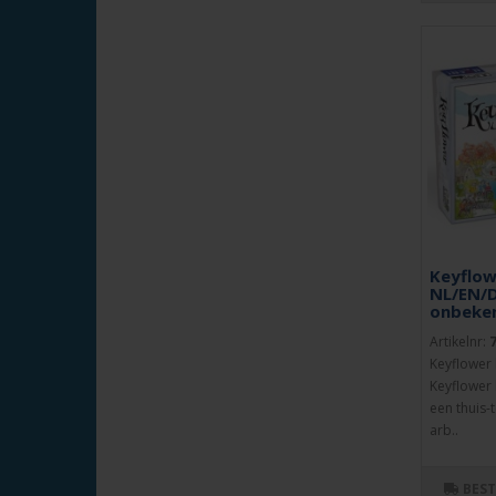
Keyflow
NL/EN/D
onbeke
Artikelnr:
Keyflower 
Keyflower 
een thuis-
arb..
BES