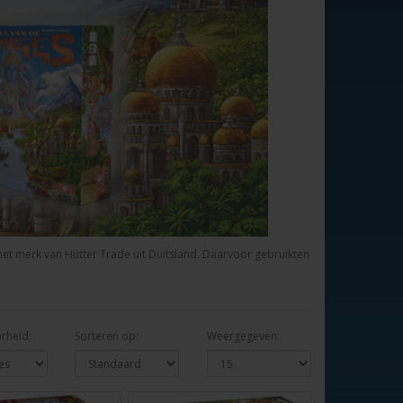
het merk van Hütter Trade uit Duitsland. Daarvoor gebruikten
rheid:
Sorteren op:
Weergegeven: