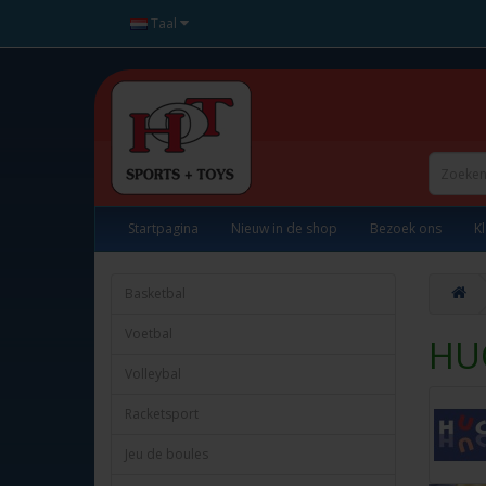
Taal
Startpagina
Nieuw in de shop
Bezoek ons
K
Basketbal
Voetbal
HU
Volleybal
Racketsport
Jeu de boules