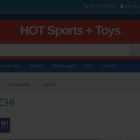
+31 72-5743193
Mijn Acc
HOT Sports + Toys
lant worden
Winkels
Winkelwagen
FAQ
Contact
Bordspellen
HUCH!
CH!