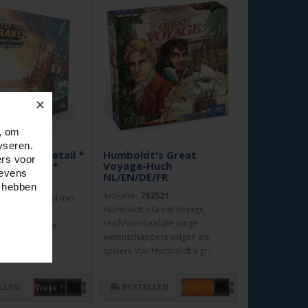
✕
, om
yseren.
Kraken - Retail *
Humboldt's Great
ers voor
 onbekend *
Voyage-Huch
gevens
NL/EN/DE/FR
2595
e hebben
Artikelnr:
792521
ken is een spel met
Humboldt's Great Voyage,
ollen met drie
HuchAvontuurlijke jonge
e facties. Alle
wetenschappers volgen als
n..
spelers Von Humboldt's gr..
LLEN
BESTELLEN
Week ?