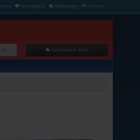
ount
Verlanglijst (0)
Winkelwagen
Afrekenen
0 product(en) - €0,00