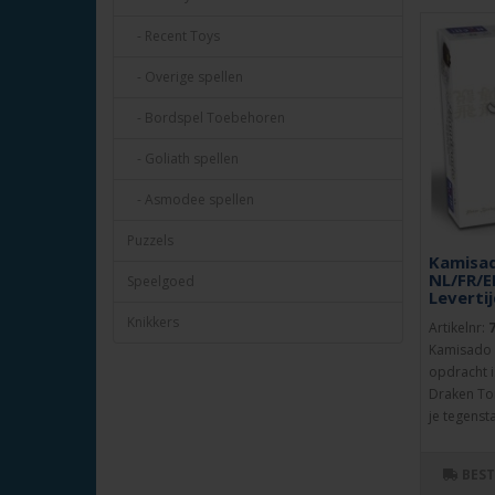
- Recent Toys
- Overige spellen
- Bordspel Toebehoren
- Goliath spellen
- Asmodee spellen
Puzzels
Kamisad
NL/FR/E
Speelgoed
Leverti
Knikkers
Artikelnr:
Kamisado -
opdracht i
Draken Tor
je tegensta
BES