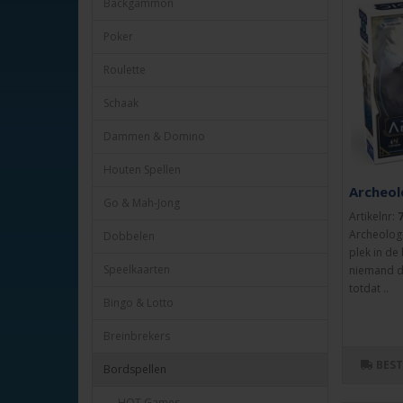
Backgammon
Poker
Roulette
Schaak
Dammen & Domino
Houten Spellen
Archeol
Go & Mah-Jong
Artikelnr:
Archeologi
Dobbelen
plek in de
Speelkaarten
niemand d
totdat ..
Bingo & Lotto
Breinbrekers
BES
Bordspellen
- HOT Games