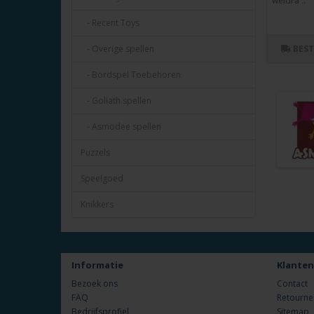
weldra ..
- Recent Toys
BES
- Overige spellen
- Bordspel Toebehoren
- Goliath spellen
- Asmodee spellen
Puzzels
Speelgoed
Knikkers
Informatie
Klanten
Bezoek ons
Contact
FAQ
Retourne
Bedrijfsprofiel
Sitemap