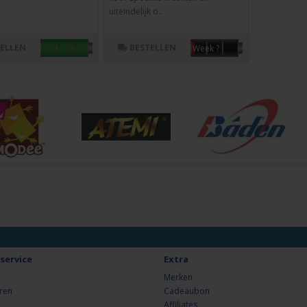
uiteindelijk o..
TELLEN
BESTELLEN
Week ?
service
Extra
Merken
ren
Cadeaubon
Affiliates