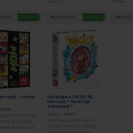
spelers is: - ..
een kwa..
TELLEN
BESTELLEN
BESTE
rtspel - zonder
Via Magica EN-DE-NL -
Hurrican * levertijd
onbekend *
794133
Artikelnr:
794117
pel Een zacht briesje
In Via Magica probeer je om
groene gras aan het
"portaal" kaarten te voltooien
racht, en de zon zal
voor speciale krachten en