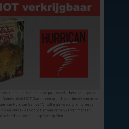
en. De bekendste titel is Mr Jack, waarbij het doel is Jack de
rican Games biedt HOT Games een breed assortiment van deze
ier van Hurrican Games? Of wilt u als winkel profiteren van
ns op en ontdek de voordelen van samenwerken met een
 bekend is door hun 2 spelers spellen.