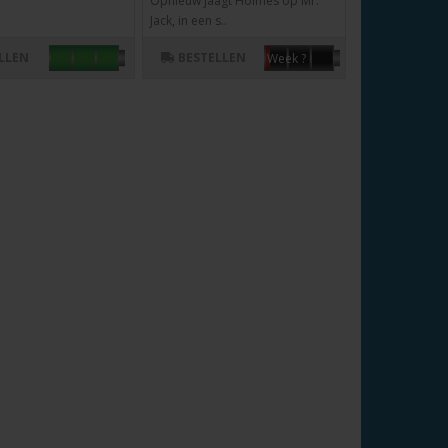
Opnieuw jaagt Holmes op Mr.
Jack, in een s..
LLEN
BESTELLEN
Week ?