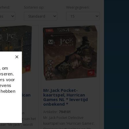
rheid:
Sorteren op:
Weergegeven:
✕
, om
yseren.
ers voor
gevens
New
Mr.Jack Pocket-
e hebben
dspel,Hurrican
kaartspel, Hurrican
Games NL * levertijd
onbekend *
4106
Artikelnr:
794101
 York, Hurrican
Mr. Jack Pocket Detective
ar aanleiding van het
kaartspel van 'Hurrican Games'.
aar "Mr.Jack", wordt