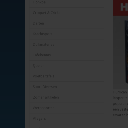
Honkbal
Croquet & Cricket
Darten
Krachtsport
Duikmateriaal
Tafeltennis
Sjoelen
Voetbaltafels
Sport Diversen
Hurrican 
Zomer artikelen
Ripper te
populaire
Werpsporten
een vast
ervaren b
Vliegers