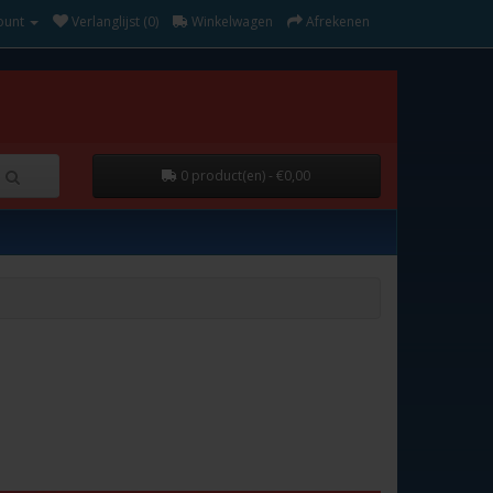
ount
Verlanglijst (0)
Winkelwagen
Afrekenen
0 product(en) - €0,00