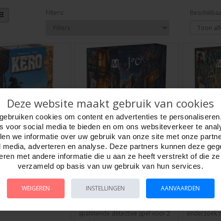
Filters:
Beschikbaa
Deze website maakt gebruik van cookies
gebruiken cookies om content en advertenties te personaliseren
es voor social media te bieden en om ons websiteverkeer te anal
en we informatie over uw gebruik van onze site met onze partn
l media, adverteren en analyse. Deze partners kunnen deze ge
rdspel- Hurrican
Mr.Jack (Londen)
Mr.Jack 
ren met andere informatie die u aan ze heeft verstrekt of die z
bordspel, Hurrican Games
York,bor
verzameld op basis van uw gebruik van hun services.
NL
Games
794121
Artikelnr:
794100
Artikelnr:
79
rican Games Het is juni
WEIGEREN
INSTELLINGEN
AANVAARDEN
Mr. Jack ( Londen ) Hurrican
Mr. Jack New
rosine - KERO- is
Games NLHet doel van dit
Games NL Na
Twee stammenproberen
spannende detective spel voor 2
onderzoek n