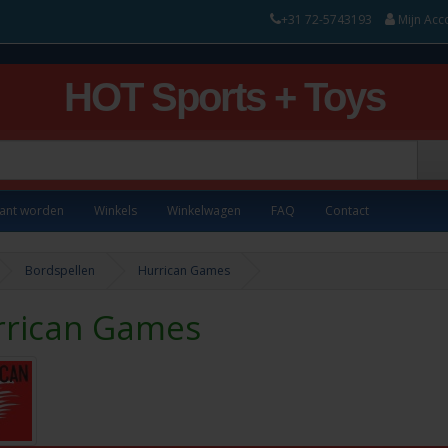
+31 72-5743193
Mijn Acc
HOT Sports + Toys
lant worden
Winkels
Winkelwagen
FAQ
Contact
Bordspellen
Hurrican Games
rrican Games