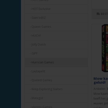
- HOT Exclusive
BES
- Gam'inBIZ
- Queen Games
- HUCH!
- Jolly Dutch
- GIPF
- Hurrican Games
- Lautapelit
Mow kaa
- Quined Games
geluid!
Artikelnr:
- Keep Exploring Games
Mow kaarts
- Matagot
heeft het 
wuiven geb
- Identity Games