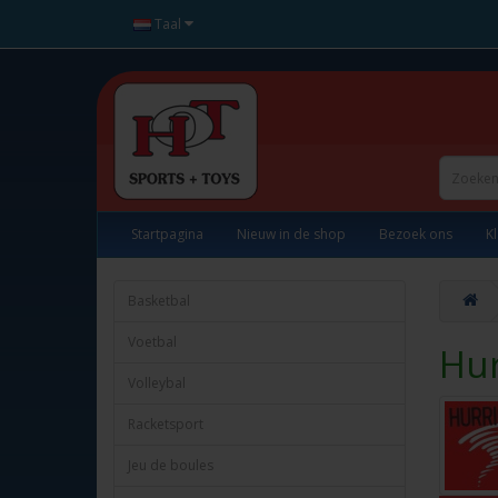
Taal
Startpagina
Nieuw in de shop
Bezoek ons
K
Basketbal
Voetbal
Hu
Volleybal
Racketsport
Jeu de boules