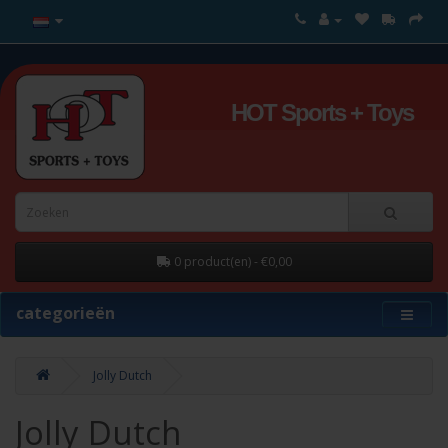
HOT Sports + Toys
0 product(en) - €0,00
categorieën
Jolly Dutch
Jolly Dutch