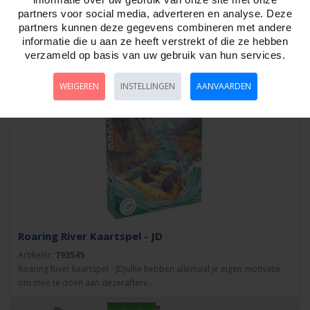
combo’s en verpletter je tegenstande..
partners voor social media, adverteren en analyse. Deze
partners kunnen deze gegevens combineren met andere
informatie die u aan ze heeft verstrekt of die ze hebben
verzameld op basis van uw gebruik van hun services.
WEIGEREN
INSTELLINGEN
AANVAARDEN
Roaring River Kaartspel - JD
Artikelnr:
793545
Roaring River kaartspel - JDJullie hebben allemaal je eigen motivatie
om mee te doen aan dezerafterv..