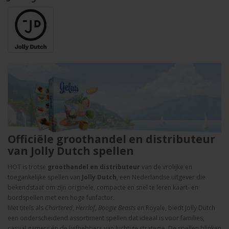
Officiële
groothandel en
distributeur
van
Jolly
Dutch
spellen
HOT
is
trotse
groothandel
en
distributeur
van
de
vrolijke
en
toegankelijke
spellen
van
Jolly
Dutch
,
een
Nederlandse
uitgever
die
bekendstaat
om
zijn
originele,
compacte
en
snel
te
leren
kaart-
en
bordspellen
met
een
hoge
funfactor.
Met
titels
als
Chartered
,
Herrlof
,
Boogie
Beasts
en
Royale,
biedt
Jolly
Dutch
een
onderscheidend
assortiment
spellen dat
ideaal
is
voor
families,
casual
gamers
én
de
liefhebbers
van
luchtige
strategie.
De
spellen
blinken