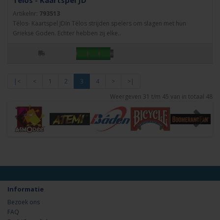
Télos - Kaartspel JD
Artikelnr:
793513
Télos- Kaartspel JDIn Télos strijden spelers om slagen met hun
Griekse Goden. Echter hebben zij elke..
|<
<
1
2
3
4
>
>|
Weergeven 31 t/m 45 van in totaal 48
Informatie
Bezoek ons
FAQ