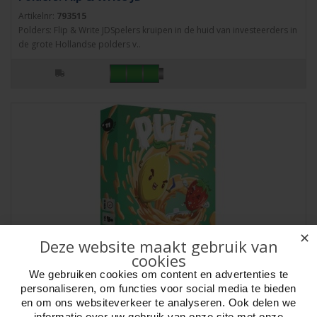
Artikelnr:
793515
Polders: Flip & Write JDSpelers kruipen in de huid van investeerders in
de grote Hollandse polders v..
✕
Deze website maakt gebruik van
cookies
We gebruiken cookies om content en advertenties te
PULP - Kaartspel JD
personaliseren, om functies voor social media te bieden
Artikelnr:
793535
en om ons websiteverkeer te analyseren. Ook delen we
PULP - Kaartspel JDMix de juiste ingrediënten, maak impactvolle
informatie over uw gebruik van onze site met onze