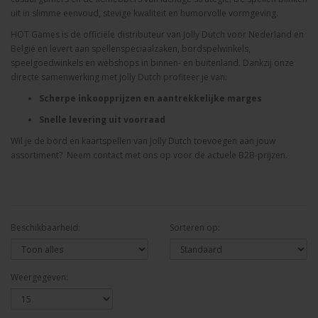
uit
in
slimme
eenvoud,
stevige
kwaliteit
en
humorvolle
vormgeving.
HOT Games is de officiële distributeur van Jolly Dutch voor Nederland en
België en
levert
aan
spellenspeciaalzaken,
bordspelwinkels,
speelgoedwinkels
en
webshops
in
binnen-
en
buitenland.
Dankzij
onze
directe
samenwerking
met
Jolly
Dutch
profiteer
je
van:
Scherpe
inkoopprijzen
en
aantrekkelijke
marges
Snelle
levering
uit
voorraad
Wil
je de bord en kaartspellen van
Jolly
Dutch
toevoegen
aan
jouw
assortiment?
Neem
contact
met
ons
op
voor
de
actuele
B2B-
prijzen.
Beschikbaarheid:
Sorteren op:
Weergegeven: