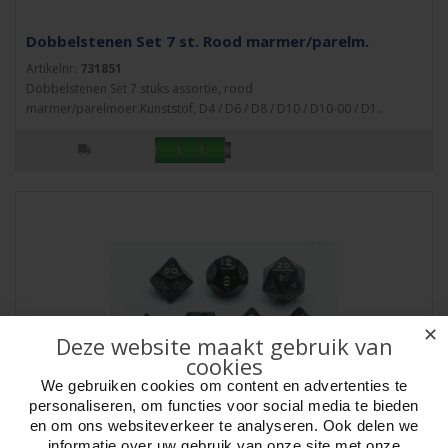
Dobbelstenen Set 7 st. Rood marmer/parelm.
Artikelnr:
731851
Dobbelstenen Set 7 stuks assortie, rood
marmer/parelmoer.Kunststof, D4 / D6 / D8 / D10 / D10-00 / D1..
✕
Deze website maakt gebruik van
cookies
We gebruiken cookies om content en advertenties te
personaliseren, om functies voor social media te bieden
en om ons websiteverkeer te analyseren. Ook delen we
Dobbelstenen Set zwart marmer/parelmoer 7 st.
informatie over uw gebruik van onze site met onze