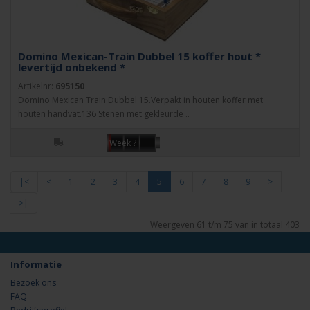
Domino Mexican-Train Dubbel 15 koffer hout *
levertijd onbekend *
Artikelnr:
695150
Domino Mexican Train Dubbel 15.Verpakt in houten koffer met
houten handvat.136 Stenen met gekleurde ..
Week ?
|<
<
1
2
3
4
5
6
7
8
9
>
>|
Weergeven 61 t/m 75 van in totaal 403
Informatie
Bezoek ons
FAQ