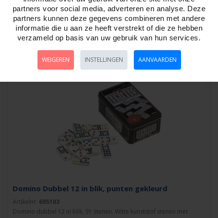
partners voor social media, adverteren en analyse. Deze
Artikelnr:
731855
Dobbelstenen Set zwart marmer / parelmoer.Kunststof, D4 / D6 / D8 /
partners kunnen deze gegevens combineren met andere
D10 / D10-00 / D12 / D20. Verpak..
informatie die u aan ze heeft verstrekt of die ze hebben
verzameld op basis van uw gebruik van hun services.
WEIGEREN
INSTELLINGEN
AANVAARDEN
Domino Dubbel 12 in blik, punten gekleurd
Artikelnr:
695103
Domino dubbel 12 in blik, 91 stenen. Witte kunststof stenen met