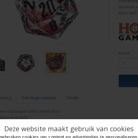
Verpakking
Minimum a
Merk:
HOT
Aantal
ijving
Foto hoge resolutie
Details
een D20 Liquid Glitter 55mm.doos
Extra grote D20
uid core dobbelsteen met glitter
Deze website maakt gebruik van cookies
mes
gebruiken cookies om content en advertenties te personaliseren