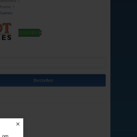
seenheid: 1
fname: 1
 Games
Bestellen
✕
, om