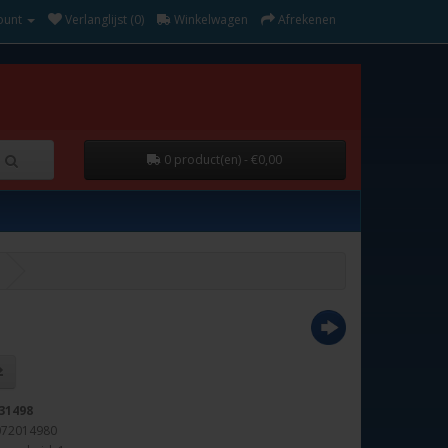
ount
Verlanglijst (0)
Winkelwagen
Afrekenen
0 product(en) - €0,00
31498
072014980