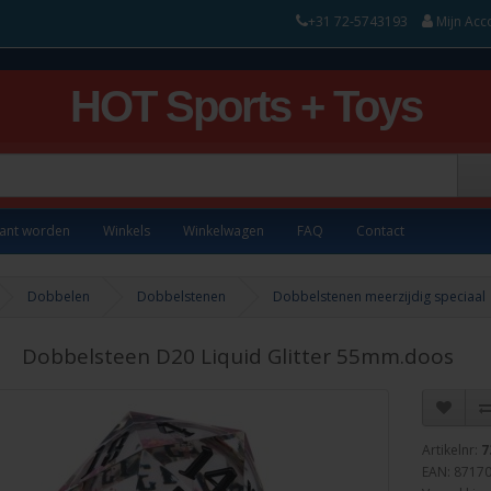
+31 72-5743193
Mijn Acc
HOT Sports + Toys
lant worden
Winkels
Winkelwagen
FAQ
Contact
Dobbelen
Dobbelstenen
Dobbelstenen meerzijdig speciaal
Dobbelsteen D20 Liquid Glitter 55mm.doos
Artikelnr:
7
EAN: 8717