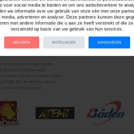
elke roll een visueel spektakel met deze grote D20 dobbelsteen gevuld met liqui
es voor social media te bieden en om ons websiteverkeer te anal
dobbelsteen, wat zorgt voor een dynamisch en hypnotiserend effect.
en we informatie over uw gebruik van onze site met onze partn
l media, adverteren en analyse. Deze partners kunnen deze ge
arante buitenkant geeft een helder zicht op de bewegende glitter, terwijl de dui
ren met andere informatie die u aan ze heeft verstrekt of die z
erfect voor spelers die nét dat beetje extra flair willen toevoegen aan hun Dun
verzameld op basis van uw gebruik van hun services.
e D20 nu gebruikt voor gameplay of als eyecatcher op tafel — hij trekt gegara
WEIGEREN
INSTELLINGEN
AANVAARDEN
eze D20 opvalt:
 dobbelsteen met liquid glitter
glittereffect bij elke worp
nt design met goed leesbare cijfers
voor D&D, RPG en tabletop games
s cadeau of display piece