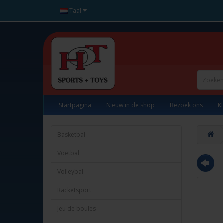
Taal
Startpagina
Nieuw in de shop
Bezoek ons
K
Basketbal
Voetbal
Volleybal
Racketsport
Jeu de boules