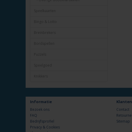
Speelkaarten
Bingo & Lotto
Breinbrekers
Bordspellen
Puzzels
Speelgoed
Knikkers
Informatie
Klanten
Bezoek ons
Contact
FAQ
Retourne
Bedrijfsprofiel
Sitemap
Privacy & Cookies