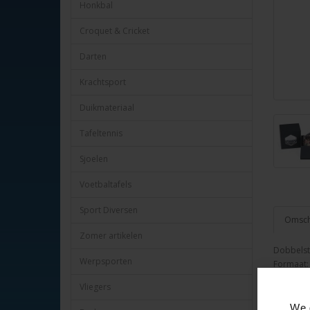
Honkbal
Croquet & Cricket
Darten
Krachtsport
Duikmateriaal
Tafeltennis
Sjoelen
Voetbaltafels
Sport Diversen
Omschr
Zomer artikelen
Dobbelst
Werpsporten
Formaat: 
Type: Liq
Vliegers
HOT Ga
We 