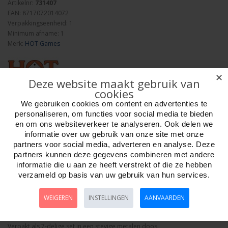
Artikelnr:
731407
EAN: 8717072014072
Verpakkingseenheid: 1
Minimum afname: 1
Merk:
HOT Games
✕
Deze website maakt gebruik van
cookies
We gebruiken cookies om content en advertenties te
Aantal
personaliseren, om functies voor social media te bieden
en om ons websiteverkeer te analyseren. Ook delen we
informatie over uw gebruik van onze site met onze
partners voor social media, adverteren en analyse. Deze
partners kunnen deze gegevens combineren met andere
Bestellen
informatie die u aan ze heeft verstrekt of die ze hebben
verzameld op basis van uw gebruik van hun services.
Omschrijving
Foto hoge resolutie
Details
WEIGEREN
INSTELLINGEN
AANVAARDEN
Dobbelstenen set Metaal Blauw Goud
Inhoud: Metalen dobbelstenen D4 / D6 / D8 / D10 / D10-00 / D12 / D20
Verpakt als 7-delige set in een stevige metalen doos.