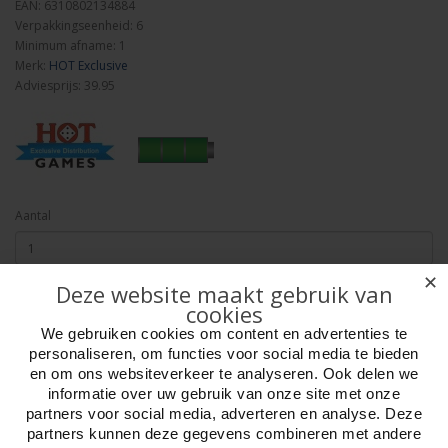
EAN: 6310802134884
Verpakkingseenheid: 6
Minimum afname: 1
Merk:
HOT Exclusive
Adviesprijs: 39.95
Aantal
✕
Deze website maakt gebruik van
Bestellen
cookies
We gebruiken cookies om content en advertenties te
personaliseren, om functies voor social media te bieden
Omschrijving
Foto hoge resolutie
Details
en om ons websiteverkeer te analyseren. Ook delen we
informatie over uw gebruik van onze site met onze
Dom Pierre
partners voor social media, adverteren en analyse. Deze
Gedurende de 18e eeuw werden verschillende "champagnehuizen",
partners kunnen deze gegevens combineren met andere
oftewel Maisons de Champagne, opgericht en ontstond er een nieuwe