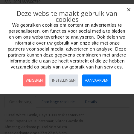
EAN: 4001689300739
Verpakkingseenheid: 6
✕
Deze website maakt gebruik van
Minimum afname: 1
cookies
Merk:
Heye Puzzle
We gebruiken cookies om content en advertenties te
personaliseren, om functies voor social media te bieden
en om ons websiteverkeer te analyseren. Ook delen we
informatie over uw gebruik van onze site met onze
partners voor social media, adverteren en analyse. Deze
partners kunnen deze gegevens combineren met andere
Aantal
informatie die u aan ze heeft verstrekt of die ze hebben
verzameld op basis van uw gebruik van hun services.
WEIGEREN
INSTELLINGEN
AANVAARDEN
Bestellen
Omschrijving
Foto hoge resolutie
Details
Puzzel White Castle, Heye 1000 stukjes vierkant.
Serie: Paper-Like. Kunstenaar; Viktor Gavriloski.
Afmeting vierkante puzzel 56 x 56 cm.
Maat vierkante doos 27 x 27 x 5.5 cm.