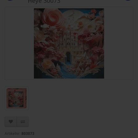
Heye 30073
Artikelnr:
803073