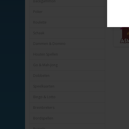
Backgammon
Per stuk 
HOT Gam
Poker
Roulette
Schaak
Dammen & Domino
Houten Spellen
Go & Mah-Jong
Dobbelen
Speelkaarten
Bingo & Lotto
Breinbrekers
Bordspellen
Puzzels