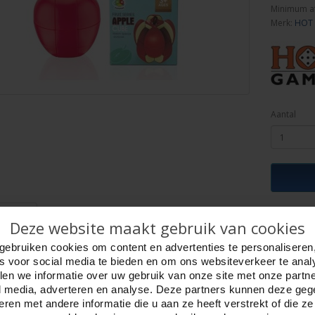
Minimum a
Merk:
HOT
Aantal
ijving
Foto hoge resolutie
Details
Deze website maakt gebruik van cookies
l Magic Appel
gebruiken cookies om content en advertenties te personaliseren
l is een 3 x 3 puzzel, maar door de vormen van de appel extra moeilijk.
es voor social media te bieden en om ons websiteverkeer te anal
onde speelpret mee : de klassieke “kubuspuzzel” in vrolijke fruitvorm!
en we informatie over uw gebruik van onze site met onze partn
k design, verkrijgbaar in felrode appel, zachtgroene peer, zonnige sinaasappel 
l media, adverteren en analyse. Deze partners kunnen deze ge
Fruit Series Puzzels – Voed je lijf én je brein!
ren met andere informatie die u aan ze heeft verstrekt of die z