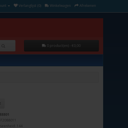
ount
Verlanglijst (0)
Winkelwagen
Afrekenen
0 product(en) - €0,00
88801
072088011
seenheid: 144