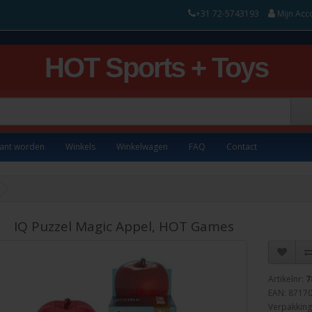
+31 72-5743193
Mijn Acc
HOT Sports + Toys
lant worden
Winkels
Winkelwagen
FAQ
Contact
IQ Puzzel Magic Appel, HOT Games
Artikelnr:
7
EAN: 8717
Verpakking