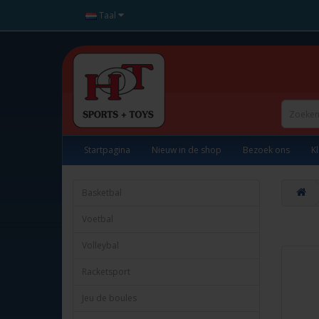
Taal
Startpagina
Nieuw in de shop
Bezoek ons
K
Basketbal
Voetbal
Volleybal
Racketsport
Jeu de boules