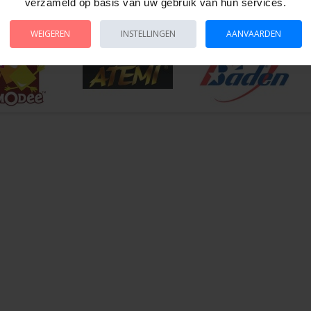
verpakt in doosje.
verzameld op basis van uw gebruik van hun services.
es.
WEIGEREN
INSTELLINGEN
AANVAARDEN