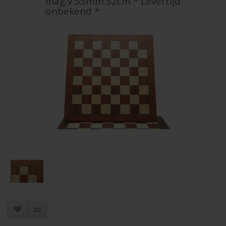
diag.V.55mm.52cm * Levertijd
onbekend *