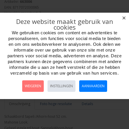
Artikelnr:
663006
EAN: 8717072030065
Verpakkingseenheid: 7
✕
Minimum afname: 1
Deze website maakt gebruik van
Merk:
HOT Games
cookies
We gebruiken cookies om content en advertenties te
personaliseren, om functies voor social media te bieden
Week ?
en om ons websiteverkeer te analyseren. Ook delen we
informatie over uw gebruik van onze site met onze
partners voor social media, adverteren en analyse. Deze
partners kunnen deze gegevens combineren met andere
Aantal
informatie die u aan ze heeft verstrekt of die ze hebben
verzameld op basis van uw gebruik van hun services.
WEIGEREN
INSTELLINGEN
AANVAARDEN
Bestellen
Omschrijving
Foto hoge resolutie
Details
Schaakbord Sapeli /Ahorn-hout 52 cm.
Mahonie Look.
Geheel ingelegd hout, Sappeli/Ahorn-hout.