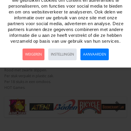
We gebruiken cookies om content en advertenties te
personaliseren, om functies voor social media te bieden
Aantal
en om ons websiteverkeer te analyseren. Ook delen we
informatie over uw gebruik van onze site met onze
partners voor social media, adverteren en analyse. Deze
partners kunnen deze gegevens combineren met andere
Bestellen
informatie die u aan ze heeft verstrekt of die ze hebben
verzameld op basis van uw gebruik van hun services.
Omschrijving
Foto hoge resolutie
Details
WEIGEREN
INSTELLINGEN
AANVAARDEN
Grote dobbelsteen van schuimrubber, 15 cm.
Rood met zwarte stippen.
Per stuk verpakt in plastic zak.
Per 18 stuks in een omdoos.
HOT Games.