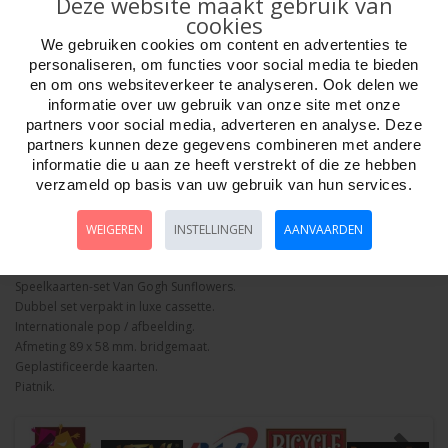
Deze website maakt gebruik van
cookies
We gebruiken cookies om content en advertenties te
personaliseren, om functies voor social media te bieden
en om ons websiteverkeer te analyseren. Ook delen we
Aantal
informatie over uw gebruik van onze site met onze
partners voor social media, adverteren en analyse. Deze
partners kunnen deze gegevens combineren met andere
informatie die u aan ze heeft verstrekt of die ze hebben
verzameld op basis van uw gebruik van hun services.
Bestellen
WEIGEREN
INSTELLINGEN
AANVAARDEN
Omschrijving
Foto hoge resolutie
Details
Speelkaarten-set Van Gogh Sunflowers.
Dubbel set verpakt in luxe cassette.
Internationale pop / afbeelding.
Afmeting 89 x 58 mm. bridgemaat.
Geplastificeerde kaarten.
Piatnik.