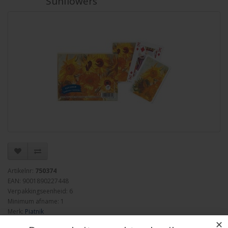
Sunflowers
Artikelnr:
750374
EAN: 9001890227448
Verpakkingseenheid: 6
Minimum afname: 1
Merk:
Piatnik
✕