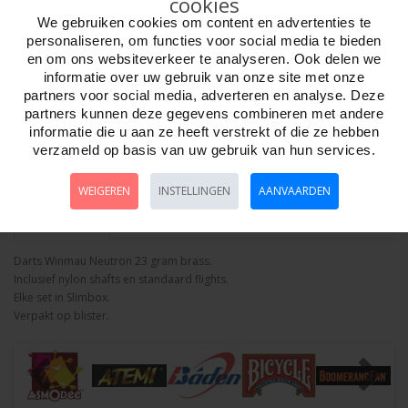
cookies
We gebruiken cookies om content en advertenties te
personaliseren, om functies voor social media te bieden
en om ons websiteverkeer te analyseren. Ook delen we
informatie over uw gebruik van onze site met onze
Aantal
partners voor social media, adverteren en analyse. Deze
partners kunnen deze gegevens combineren met andere
informatie die u aan ze heeft verstrekt of die ze hebben
verzameld op basis van uw gebruik van hun services.
Bestellen
WEIGEREN
INSTELLINGEN
AANVAARDEN
Omschrijving
Foto hoge resolutie
Details
Darts Winmau Neutron 23 gram brass.
Inclusief nylon shafts en standaard flights.
Elke set in Slimbox.
Verpakt op blister.