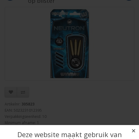
op blister
Artikelnr:
305823
EAN: 5023231012395
Verpakkingseenheid: 10
Minimum afname: 1
Merk:
Winmau
✕
Deze website maakt gebruik van