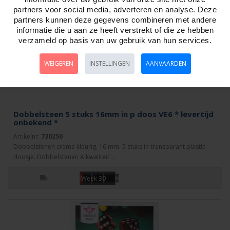
partners voor social media, adverteren en analyse. Deze
partners kunnen deze gegevens combineren met andere
informatie die u aan ze heeft verstrekt of die ze hebben
verzameld op basis van uw gebruik van hun services.
WEIGEREN
INSTELLINGEN
AANVAARDEN
Dobbelsteen 5 stuks 16mm in p doos VE6 * levertijd
onbekend *
Artikelnr:
730250
Dobbelstenen créme kleurig, 16 mm. 5 stuks in transparant plastic
doosje. Dobbelstenen A kwaliteit. ..
Week 30