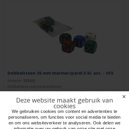
Dobbelsteen 36 mm marmer/parel.5 kl. ass. - VE5
Artikelnr:
737472
Dobbelsteen marmer/parelmoer
groot.Wit/Blauw/Rood/Groen/ZwartKunststof Diameter 36 mm. Per 5
✕
Deze website maakt gebruik van
kleuren..
cookies
We gebruiken cookies om content en advertenties te
personaliseren, om functies voor social media te bieden
en om ons websiteverkeer te analyseren. Ook delen we
informatie over uw gebruik van onze site met onze